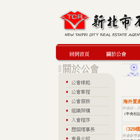
回到首頁
關於公會
海外置
中央社 – 2
（中央社記
〈32
作者鉅亨網記