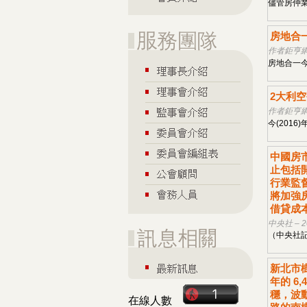
儘管房仲業
房地合
作者鉅亨網記
房地合一今
2大利
作者鉅亨網記
今(2016
中國房
止包括
行業監
將加強
借貸成本
中央社 – 2
（中央社記
新北市樹
年的 6
穩，波
在線人數