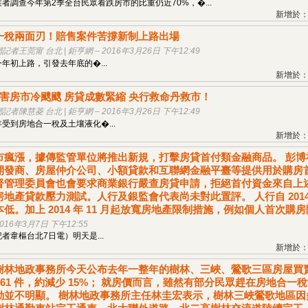
者調查今年第2季全台民眾看跌房市的比重仍近70%，�...
新增於：20
一稅兩面刃！賠售案件苦撐新制上路出場
者王莞甯 台北 | 鉅亨網 – 2016年3月26日 下午12:49
年初上路，引發去年底的�...
新增於：20
空害房市冷颼颼 房貸成數緊縮 央行救命丹救市！
者陳慧菱 台北 | 鉅亨網 – 2016年3月26日 下午12:49
)年受到房地合一稅及土壤液化�...
新增於：20
市瘋漲，據傳監管單位將推出新規，打擊房貸首付類金融商品。 彭
開發商、房屋仲介公司、小額貸款和互聯網金融平臺等提供用於購房
督管理委員會也會要求商業銀行嚴查房貸申請，拒絕首付資金來自上
房地產貸款壓力測試。人行及銀監會代表尚未對此置評。 人行自 201
低。加上 2014 年 11 月起放寬房地產限制措施，例如個人首次購
016年3月7日 下午12:55
者韋樞台北7日電）明天是...
新增於：20
林地政事務所今天公布去年一整年的樹林、三峽、鶯歌三區房屋買賣登記案
,461 件，約減少 15%； 就房價而言，雖然有部分民眾趕在房地
動並不明顯。 樹林地政事務所主任林圭宏表示，樹林三峽鶯歌地區