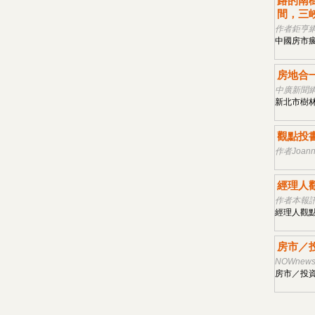
路的南
間，三
作者鉅亨網李
中國房市瘋
房地合
中廣新聞網 
新北市樹林
觀點投書
作者Joann
經理人
作者本報訊 
經理人觀點
房市／
NOWnews
房市／投資