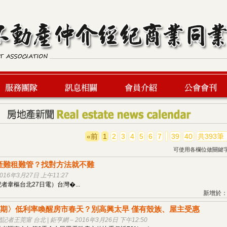
服務團隊
最新訊息
會員介紹
公會會刊
«前
1
2
3
4
5
6
7
…
39
40
共393筆
可使用各欄位做關鍵
產難租難管？找對方法就不難
016年3月27日 上午11:27
者韋樞台北27日電）台灣�...
新增於：20
9檔期〉低利率喚醒房市春天？別高興太早 僅有殼族、屋主受惠
者王莞甯 台北 | 鉅亨網 – 2016年3月26日 下午12:50