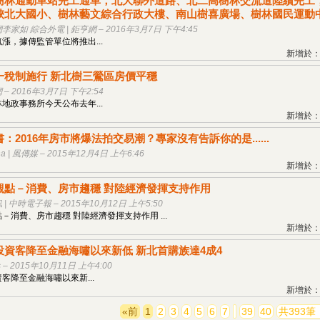
樹林通勤車站完工通車，北大聯外道路、北二高樹林交流道陸續完工
峽北大國小、樹林藝文綜合行政大樓、南山樹喜廣場、樹林國民運動
家如 綜合外電 | 鉅亨網 – 2016年3月7日 下午4:45
漲，據傳監管單位將推出...
新增於：20
一稅制施行 新北樹三鶯區房價平穩
– 2016年3月7日 下午2:54
地政事務所今天公布去年...
新增於：20
：2016年房市將爆法拍交易潮？專家沒有告訴你的是......
a | 風傳媒 – 2015年12月4日 上午6:46
新增於：20
觀點－消費、房市趨穩 對陸經濟發揮支持作用
| 中時電子報 – 2015年10月12日 上午5:50
－消費、房市趨穩 對陸經濟發揮支持作用 ...
新增於：20
投資客降至金融海嘯以來新低 新北首購族達4成4
 – 2015年10月11日 上午4:00
客降至金融海嘯以來新...
新增於：20
«前
1
2
3
4
5
6
7
…
39
40
共393筆