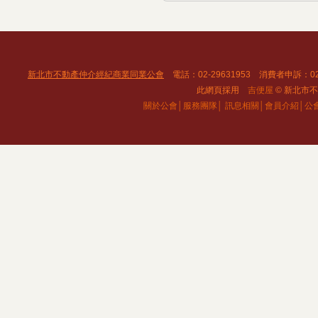
新北市不動產仲介經紀商業同業公會
電話：02-29631953 消費者申訴：02
此網頁採用
吉便屋
© 新北市不動
關於公會│
服務團隊│
訊息相關│
會員介紹│
公