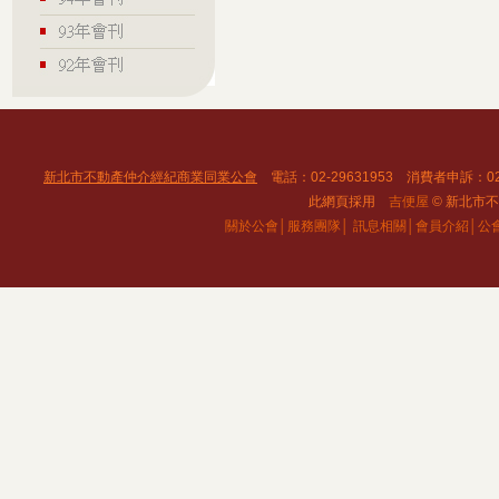
新北市不動產仲介經紀商業同業公會
電話：02-29631953 消費者申訴：02
此網頁採用
吉便屋
© 新北市不動
關於公會│
服務團隊│
訊息相關│
會員介紹│
公