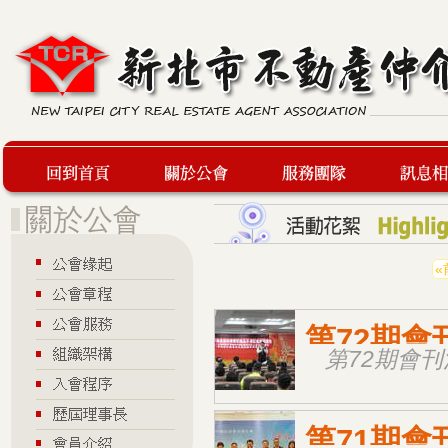
回到首頁
關於公會
服務團隊
最新訊息
«
第72期會
第72期會
第71期會