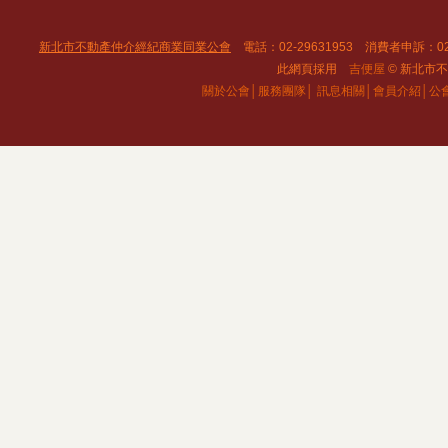
新北市不動產仲介經紀商業同業公會
電話：02-29631953 消費者申訴：02
此網頁採用
吉便屋
© 新北市不動
關於公會│
服務團隊│
訊息相關│
會員介紹│
公