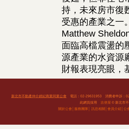
持，未來房市復
受惠的產業之一
Matthew S
面臨高檔震盪的
源產業的水資源
財報表現亮眼，
新北市不動產仲介經紀商業同業公會
電話：02-29631953 消費者申訴：02
此網頁採用
吉便屋
© 新北市不動
關於公會│
服務團隊│
訊息相關│
會員介紹│
公