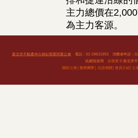
主力總價在2,00
為主力客源。
新北市不動產仲介經紀商業同業公會
電話：02-29631953 消費者申訴：02
此網頁採用
吉便屋
© 新北市不動
關於公會│
服務團隊│
訊息相關│
會員介紹│
公