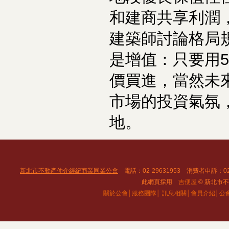
和建商共享利潤
建築師討論格局
是增值：只要用
價買進，當然未
市場的投資氣氛
地。
新北市不動產仲介經紀商業同業公會
電話：02-29631953 消費者申訴：02
此網頁採用
吉便屋
© 新北市不動
關於公會│
服務團隊│
訊息相關│
會員介紹│
公