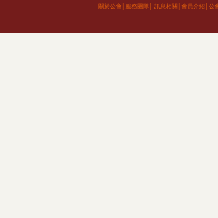
關於公會│
服務團隊│
訊息相關│
會員介紹│
公