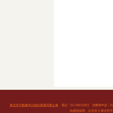
新北市不動產仲介經紀商業同業公會
電話：02-29631953 消費者申訴：02
此網頁採用
吉便屋
© 新北市不動