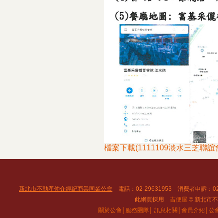
檔案下載(1111109淡水三芝聯誼會.
新北市不動產仲介經紀商業同業公會
電話：02-29631953 消費者申訴：02
此網頁採用
吉便屋
© 新北市不動
關於公會│
服務團隊│
訊息相關│
會員介紹│
公