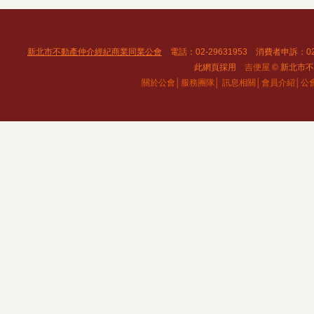
新北市不動產仲介經紀商業同業公會
電話：02-29631953 消費者申訴：02
此網頁採用
吉便屋
© 新北市不動
關於公會│
服務團隊│
訊息相關│
會員介紹│
公