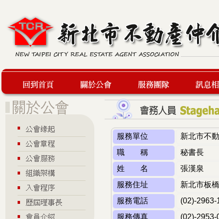
回到首頁
關於公會
服務團隊
最新訊息
服務單位
新北市不
職 稱
秘書長
姓 名
張漢泉
服務住址
新北市板橋
服務電話
(02)-2963-
服務傳真
(02)-2953-