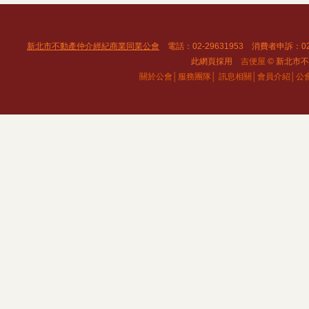
新北市不動產仲介經紀商業同業公會
電話：02-29631953 消費者申訴：02
此網頁採用
吉便屋
© 新北市不動
關於公會│
服務團隊│
訊息相關│
會員介紹│
公