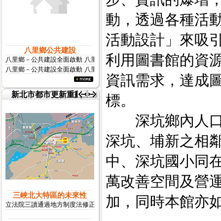
動，透過各種活
活動設計」來吸
八里鄉公共建設
利用圖書館的資
八里鄉－公共建設全面啟動 八里房市後市看俏
八里鄉－公共建設全面啟動 八里房市後市看俏 大型�
資訊需求，達成
新北市都市更新重劃區
標。
深坑鄉內人口有
更多...
深坑、埔新之相
中、深坑國小同在
萬改善空間及營
三峽北大特區的未來性
加，同時本館亦
立法院三讀通過地方制度法修正條文，台北縣升格成為準直轄市，地方建設