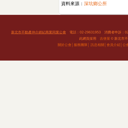
資料來源：
深坑鄉公所
新北市不動產仲介經紀商業同業公會
電話：02-29631953 消費者申訴：02
此網頁採用
吉便屋
© 新北市不動
關於公會│
服務團隊│
訊息相關│
會員介紹│
公