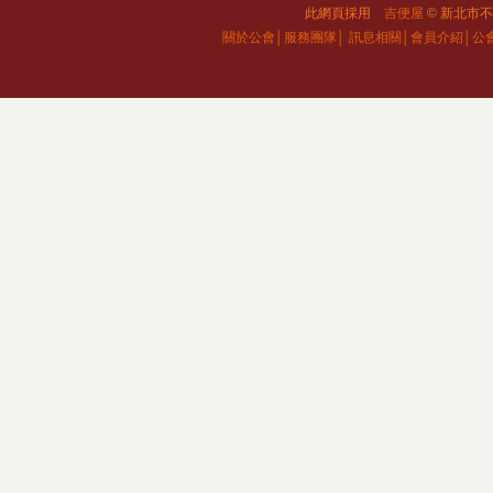
此網頁採用
吉便屋
© 新北市不動
關於公會│
服務團隊│
訊息相關│
會員介紹│
公