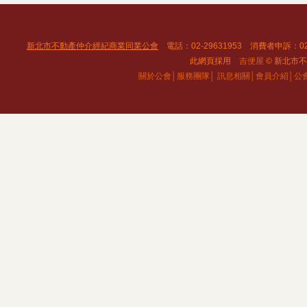
新北市不動產仲介經紀商業同業公會
電話：02-29631953 消費者申訴：02
此網頁採用
吉便屋
© 新北市不動
關於公會│
服務團隊│
訊息相關│
會員介紹│
公