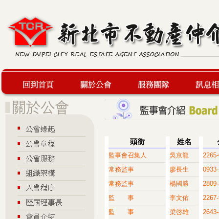
回到首頁
關於公會
服務團隊
最新訊息
頭銜
姓名
監事會召集人
吳京龍
2265
常務監事
廖長生
0933-
常務監事
楊國勝
2809
監 事
李文佑
2267
監 事
梁啓雄
2643