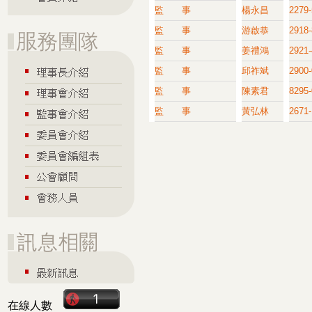
監 事
楊永昌
2279
監 事
游啟恭
2918
監 事
姜禮鴻
2921
監 事
邱祚斌
2900
監 事
陳素君
8295
監 事
黃弘林
2671-
在線人數