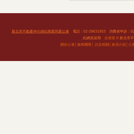
新北市不動產仲介經紀商業同業公會
電話：02-29631953 消費者申訴：02
此網頁採用
吉便屋
© 新北市不動
關於公會│
服務團隊│
訊息相關│
會員介紹│
公