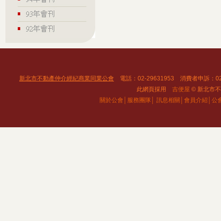
新北市不動產仲介經紀商業同業公會
電話：02-29631953 消費者申訴：02
此網頁採用
吉便屋
© 新北市不動
關於公會│
服務團隊│
訊息相關│
會員介紹│
公