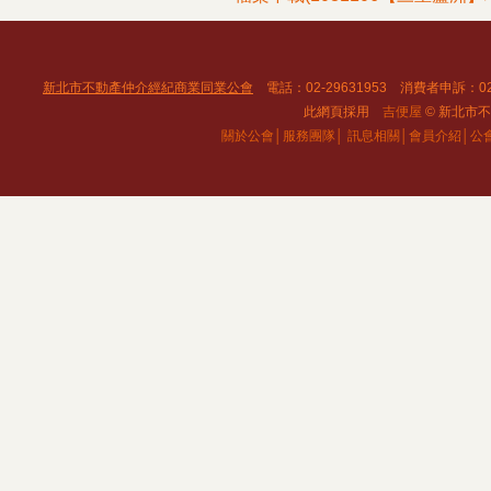
新北市不動產仲介經紀商業同業公會
電話：02-29631953 消費者申訴：02
此網頁採用
吉便屋
© 新北市不動
關於公會│
服務團隊│
訊息相關│
會員介紹│
公