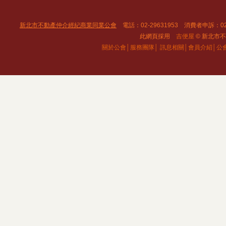
新北市不動產仲介經紀商業同業公會
電話：02-29631953 消費者申訴：02
此網頁採用
吉便屋
© 新北市不動
關於公會│
服務團隊│
訊息相關│
會員介紹│
公